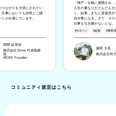
「神戸」を軸に展開され、まちと
がりを大切にされてい
人生の重なりがどんどん大きくな
においても自然とご縁
く。結果、まちに居場所ができ、
を感じています。
自分事になる。さて、そろそろ、
仕事も引き継がないとな。
#Uターン
#起業
#事業承継
 絵里加
廣岡 大亮
社Slime 代表取締
株式会社W 代表取
 Founder
コミュニティ規定はこちら