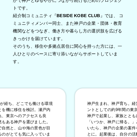
かで神戸とゆるやかにつながり続けるためのプロジェク
トです。
紹介制コミュニティ『
BESIDE KOBE CLUB
』では、
コ
ミュニティメンバー同士、また神戸の企業・団体・教育
機関などをつなぎ、働き方や暮らし方の選択肢を広げる
きっかけを届けています。
そのうち、移住や多拠点居住に関心を持った方には、一
人ひとりのペースに寄り添いながらサポートしていま
す。
、どこでも働ける環境
神戸生まれ、神戸育ち。経営コン
に移住を検討。瀬戸内
ントとしての約9年間の東京生活を
京へのアクセスも良
神戸で起業し、家族とともにUタ
る神戸を選びました。
「いつか、神戸に帰る。」と言い
と、山や海の景色が目
いたら、神戸の企業の案件を手掛
とても気に入っていま
とに。起業後は、自分の活動のす