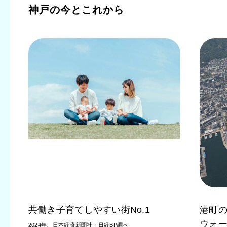
神戸の今とこれから
共働き子育てしやすい街No.1
港町
ウォ
2024年、日本経済新聞社・日経BP調べ